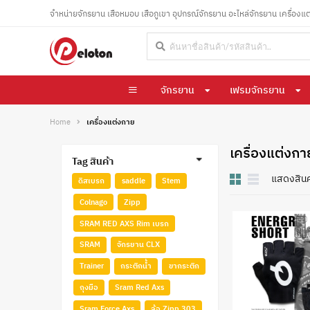
จำหน่ายจักรยาน เสือหมอบ เสือภูเขา อุปกรณ์จักรยาน อะไหล่จักรยาน เครื่องแ
จักรยาน
เฟรมจักรยาน
Home
เครื่องแต่งกาย
เครื่องแต่งก
Tag สินค้า
แสดงสินค
ดู
ดิสเบรก
saddle
Stem
ใน
Colnago
Zipp
มุม
มอง
SRAM RED AXS Rim เบรก
:
SRAM
จักรยาน CLX
Trainer
กระติกน้ำ
ขากระติก
ถุงมือ
Sram Red Axs
Sram Force Axs
ล้อ Zipp 303