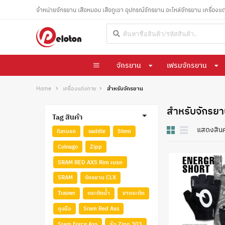
จำหน่ายจักรยาน เสือหมอบ เสือภูเขา อุปกรณ์จักรยาน อะไหล่จักรยาน เครื่องแ
จักรยาน
เฟรมจักรยาน
Home
เครื่องแต่งกาย
สำหรับจักรยาน
สำหรับจักรย
Tag สินค้า
แสดงสินค
ดู
ดิสเบรก
saddle
Stem
ใน
Colnago
Zipp
มุม
มอง
SRAM RED AXS Rim เบรก
:
SRAM
จักรยาน CLX
Trainer
กระติกน้ำ
ขากระติก
ถุงมือ
Sram Red Axs
Sram Force Axs
ล้อ Zipp 303