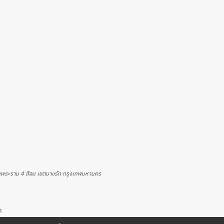
นพระราม 4 สีลม เขตบางรัก กรุงเทพมหานคร
h