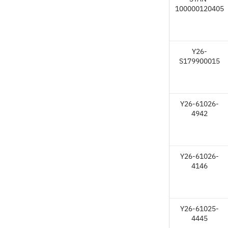
100000120405
Y26-
S179900015
Y26-61026-
4942
Y26-61026-
4146
Y26-61025-
4445