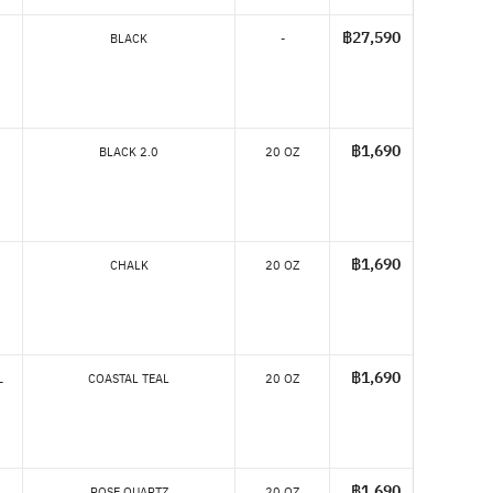
฿27,590
BLACK
-
฿1,690
BLACK 2.0
20 OZ
฿1,690
CHALK
20 OZ
L
฿1,690
COASTAL TEAL
20 OZ
฿1,690
ROSE QUARTZ
20 OZ