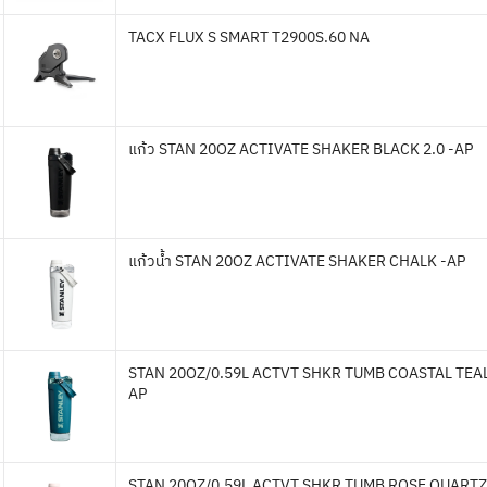
TACX FLUX S SMART T2900S.60 NA
แก้ว STAN 20OZ ACTIVATE SHAKER BLACK 2.0 -AP
แก้วน้ำ STAN 20OZ ACTIVATE SHAKER CHALK -AP
STAN 20OZ/0.59L ACTVT SHKR TUMB COASTAL TEA
AP
STAN 20OZ/0.59L ACTVT SHKR TUMB ROSE QUARTZ