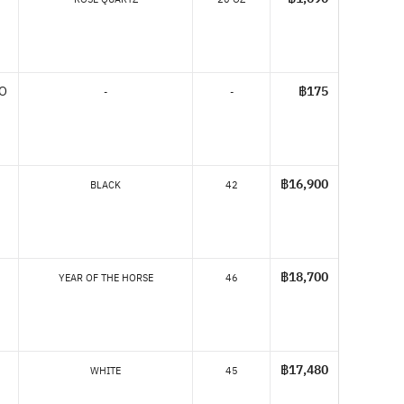
GO
฿175
-
-
฿16,900
BLACK
42
฿18,700
YEAR OF THE HORSE
46
฿17,480
WHITE
45