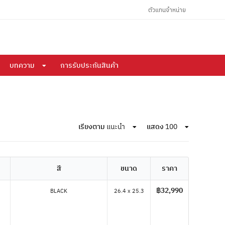
ตัวแทนจำหน่าย
บทความ
การรับประกันสินค้า
เรียงตาม
แนะนำ
แสดง
100
สี
ขนาด
ราคา
฿32,990
BLACK
26.4 x 25.3