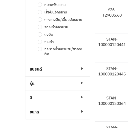
หมวกจักรยาน
Y26-
เสื้อปั่นจักรยาน
T2900S.60
กางเกงปั่น/เอี้ยมจักรยาน
รองเท้าจักรยาน
ถุงมือ
STAN-
ถุงเท้า
100000120441
กระติกน้ำจักรยาน/ขากระ
ติก
ผ้าพันแฮนด์
STAN-
กระเป๋า
แบรนด์
100000120445
ไฟหน้า/ไฟท้าย
รุ่น
เซ็นเซอร์
เทรนเนอร์
สี
STAN-
เครื่องมืออื่นๆ
100000120364
Smartwatch
ขนาด
Bike computer
แว่นกันแดด
STAN-
แก้วน้ำ