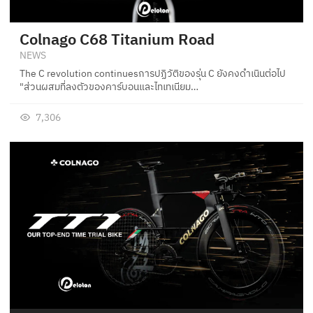
Colnago C68 Titanium Road
NEWS
The C revolution continuesการปฏิวัติของรุ่น C ยังคงดำเนินต่อไป
"ส่วนผสมที่ลงตัวของคาร์บอนและไทเทเนียม…
7,306