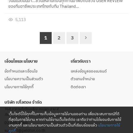
วันนี้แอดมินมา...ชวนเหล่านักปั่นทุกท่านมาพบกับช่วง USER REVIEW
ของทีมอาชีพประเทศไทยกับทีม Thailand…
5,113
1
2
3
เงื่อนไขและนโยบาย
เกี่ยวกับเรา
ข้อกำหนดและเงื่อนไข
แหล่งข้อมูลของแบรนด์
นโยบายความเป็นส่วนตัว
ตัวแทนจำหน่าย
นโยบายการใช้คุกกี้
ติดต่อเรา
บริษัท เปโลตอง จำกัด
968 อาคารอื้อจือเหลียง ถนนพระราม 4
เว็บไซต์นี้ใช้คุกกี้ในการเก็บข้อมูลการใช้งานของท่าน เพื่อประสบการณ์ที่ดี
สีลม เขตบางรัก กรุงเทพมหานคร 10500
ที่สุดในการใช้งาน หากท่านใช้งานเว็บไซต์ต่อ เราถือว่าท่านได้ยอมรับการใช้
02 095 3560
งานคุกกี้ และนโยบายความเป็นส่วนตัวเป็นที่เรียบร้อยแล้ว
นโยบายการใช้
support@peloton.co.th
คุกกี้