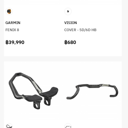
GARMIN
VISION
FENIX 8
COVER - 5D/6D HB
฿39,990
฿680