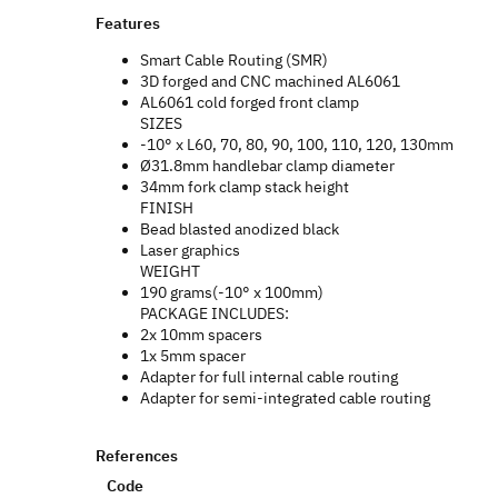
Features
Smart Cable Routing (SMR)
3D forged and CNC machined AL6061
AL6061 cold forged front clamp
SIZES
-10° x L60, 70, 80, 90, 100, 110, 120, 130mm
Ø31.8mm handlebar clamp diameter
34mm fork clamp stack height
FINISH
Bead blasted anodized black
Laser graphics
WEIGHT
190 grams(-10° x 100mm)
PACKAGE INCLUDES:
2x 10mm spacers
1x 5mm spacer
Adapter for full internal cable routing
Adapter for semi-integrated cable routing
References
Code