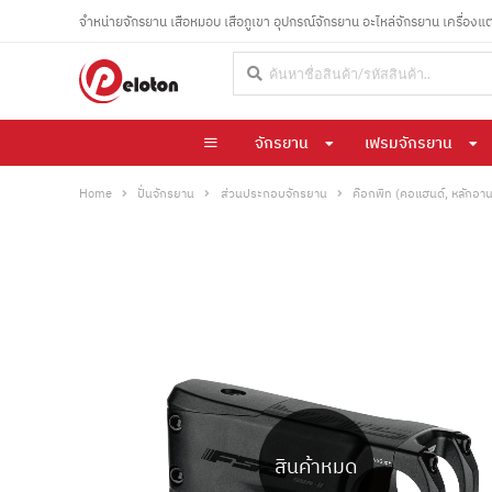
จำหน่ายจักรยาน เสือหมอบ เสือภูเขา อุปกรณ์จักรยาน อะไหล่จักรยาน เครื่องแ
จักรยาน
เฟรมจักรยาน
Home
ปั่นจักรยาน
ส่วนประกอบจักรยาน
ค๊อกพิท (คอแฮนด์, หลักอาน