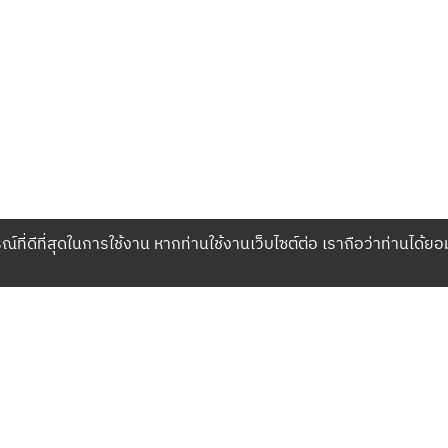
ณ์ที่ดีที่สุดในการใช้งาน หากท่านใช้งานเว็บไซต์ต่อ เราถือว่าท่านได้ยอ
เกี่ยวกับเรา
บริษัท เปโลตอง จำกัด
968 อาคารอื้อจือเหลียง ถน
แหล่งข้อมูลของแบรนด์
10500