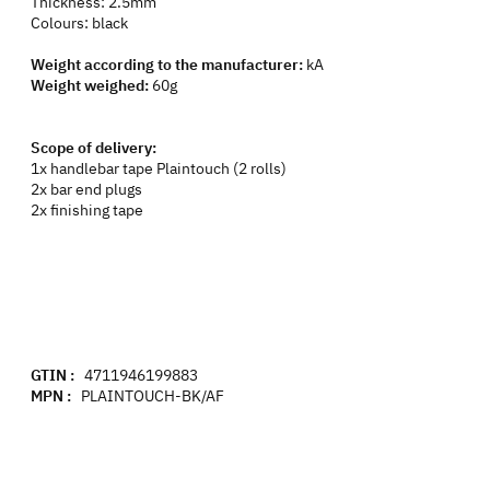
Thickness: 2.5mm
Colours: black
Weight according to the manufacturer:
kA
Weight weighed:
60g
Scope of delivery:
1x handlebar tape Plaintouch (2 rolls)
2x bar end plugs
2x finishing tape
GTIN :
4711946199883
MPN :
PLAINTOUCH-BK/AF