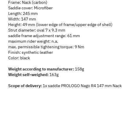
Frame: Nack (carbon)
Saddle cover: Microfiber
Length: 245 mm
Width: 147 mm
Height: 49 mm (lower edge of frame/upper edge of shell)
Strut diameter: oval 7 x 9.3 mm
saddle frame adjustment range: 61 mm
maximum rider weight: n.a.
max. permissible tightening torque: 9 Nm
Finish: synthetic leather
Color: black
Weight according to manufacturer:
158g
Weight self-weighed:
163g
Scope of delivery:
1x saddle PROLOGO Nago R4 147 mm Nack