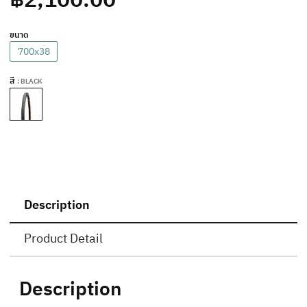
ขนาด
700x38
สี
: BLACK
Description
Product Detail
Description