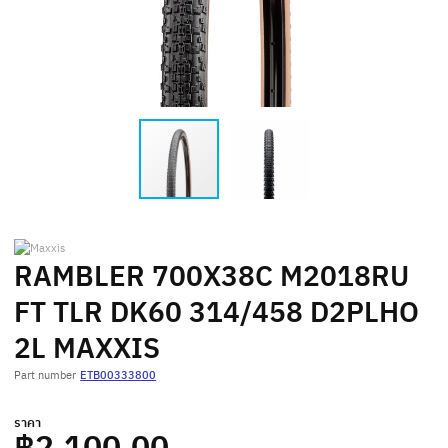
RAMBLER 700X38C M2018RU
FT TLR DK60 314/458 D2PLHO
2L MAXXIS
Part number
ETB00333800
ราคา
฿2,100.00