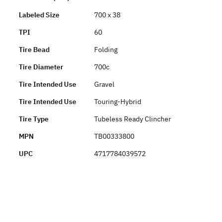
Labeled Size
700 x 38
TPI
60
Tire Bead
Folding
Tire Diameter
700c
Tire Intended Use
Gravel
Tire Intended Use
Touring-Hybrid
Tire Type
Tubeless Ready Clincher
MPN
TB00333800
UPC
4717784039572