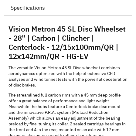
Specifications
Vision Metron 45 SL Disc Wheelset
- 28" | Carbon | Clincher |
Centerlock - 12/15x100mm/QR |
12x142mm/QR - HG-EV
The versatile Vision Metron 45 SL Disc wheelset combines
aerodynamics optimized with the help of extensive CFD
analyses and wind tunnel tests with the powerful deceleration
of disc brakes.
The streamlined full carbon rims with a 45 mm deep profile
offer a great balance of performance and light weight.
Meanwhile the hubs feature a Centerlock brake disc mount
and the innovative P.R.A. system (Preload Reduction
Assembly) which allows an easy adjustment of the bearing
preload by fine-tuning its collar. 2 sealed cartridge bearings in
the front and 4 in the rear, mounted on an axle with 17 mm
diameter, guarantee smooth rolling characteristics.