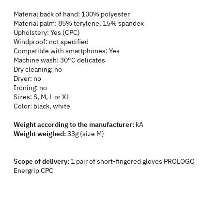
Material back of hand: 100% polyester
Material palm: 85% terylene, 15% spandex
Upholstery: Yes (CPC)
Windproof: not specified
Compatible with smartphones: Yes
Machine wash: 30°C delicates
Dry cleaning: no
Dryer: no
Ironing: no
Sizes: S, M, L or XL
Color: black, white
Weight according to the manufacturer:
kA
Weight weighed:
33g (size M)
Scope of delivery:
1 pair of short-fingered gloves PROLOGO
Energrip CPC