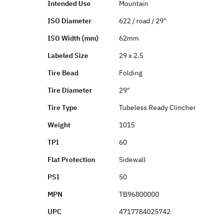
Intended Use
Mountain
ISO Diameter
622 / road / 29"
ISO Width (mm)
62mm
Labeled Size
29 x 2.5
Tire Bead
Folding
Tire Diameter
29"
Tire Type
Tubeless Ready Clincher
Weight
1015
TPI
60
Flat Protection
Sidewall
PSI
50
MPN
TB96800000
UPC
4717784025742