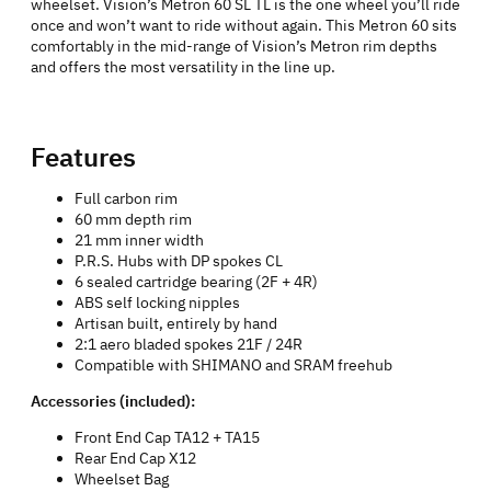
wheelset. Vision’s Metron 60 SL TL is the one wheel you’ll ride
once and won’t want to ride without again. This Metron 60 sits
comfortably in the mid-range of Vision’s Metron rim depths
and offers the most versatility in the line up.
Features
Full carbon rim
60 mm depth rim
21 mm inner width
P.R.S. Hubs with DP spokes CL
6 sealed cartridge bearing (2F + 4R)
ABS self locking nipples
Artisan built, entirely by hand
2:1 aero bladed spokes 21F / 24R
Compatible with SHIMANO and SRAM freehub
Accessories (included):
Front End Cap TA12 + TA15
Rear End Cap X12
Wheelset Bag