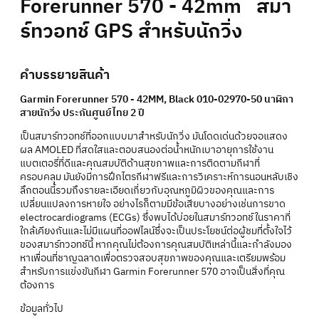
Forerunner 570 - 42mm สมา
ร์ทวอทช์ GPS สำหรับนักวิ่ง
คำบรรยายสินค้า
Garmin Forerunner 570 - 42MM, Black 010-02970-50 นาฬิกา
สายนักวิ่ง ประกันศูนย์ไทย 2 ปี
เป็นสมาร์ทวอทช์ที่ออกแบบมาสำหรับนักวิ่ง มันโดดเด่นด้วยจอแสดง
ผล AMOLED ที่สดใสและตอบสนองต่อน้ำหนักเบาอายุการใช้งาน
แบตเตอรี่ที่ดีและคุณสมบัติด้านสุขภาพและการติดตามกีฬาที่
ครอบคลุม มันยังมีการฝึกไตรกีฬาฟรีและการวิเคราะห์การนอนหลับเชิง
ลึกตอนนี้รวมถึงรายละเอียดเกี่ยวกับอุณหภูมิผิวของคุณและการ
เปลี่ยนแปลงการหายใจ อย่างไรก็ตามมีข้อเสียบางอย่างเช่นการขาด
electrocardiograms (ECGs) ซึ่งพบได้บ่อยในสมาร์ทวอทช์ในราคาที่
ใกล้เคียงกันและไม่มีแผนที่ออฟไลน์ซึ่งจะเป็นประโยชน์ต่อผู้ชมที่ตั้งใจไว้
ของสมาร์ทวอทช์นี้ หากคุณไม่ต้องการคุณสมบัติเหล่านี้และกำลังมอง
หาเพื่อนที่ชาญฉลาดเพื่อตรวจสอบสุขภาพของคุณและเตรียมพร้อม
สำหรับการแข่งขันกีฬา Garmin Forerunner 570 อาจเป็นสิ่งที่คุณ
ต้องการ
ข้อมูลทั่วไป