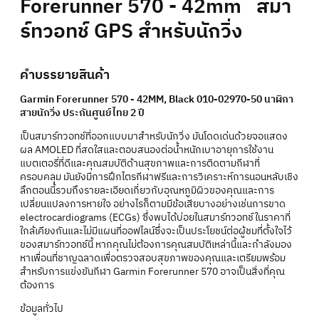
Forerunner 570 - 42mm สมา
ร์ทวอทช์ GPS สำหรับนักวิ่ง
คำบรรยายสินค้า
Garmin Forerunner 570 - 42MM, Black 010-02970-50 นาฬิกา
สายนักวิ่ง ประกันศูนย์ไทย 2 ปี
เป็นสมาร์ทวอทช์ที่ออกแบบมาสำหรับนักวิ่ง มันโดดเด่นด้วยจอแสดง
ผล AMOLED ที่สดใสและตอบสนองต่อน้ำหนักเบาอายุการใช้งาน
แบตเตอรี่ที่ดีและคุณสมบัติด้านสุขภาพและการติดตามกีฬาที่
ครอบคลุม มันยังมีการฝึกไตรกีฬาฟรีและการวิเคราะห์การนอนหลับเชิง
ลึกตอนนี้รวมถึงรายละเอียดเกี่ยวกับอุณหภูมิผิวของคุณและการ
เปลี่ยนแปลงการหายใจ อย่างไรก็ตามมีข้อเสียบางอย่างเช่นการขาด
electrocardiograms (ECGs) ซึ่งพบได้บ่อยในสมาร์ทวอทช์ในราคาที่
ใกล้เคียงกันและไม่มีแผนที่ออฟไลน์ซึ่งจะเป็นประโยชน์ต่อผู้ชมที่ตั้งใจไว้
ของสมาร์ทวอทช์นี้ หากคุณไม่ต้องการคุณสมบัติเหล่านี้และกำลังมอง
หาเพื่อนที่ชาญฉลาดเพื่อตรวจสอบสุขภาพของคุณและเตรียมพร้อม
สำหรับการแข่งขันกีฬา Garmin Forerunner 570 อาจเป็นสิ่งที่คุณ
ต้องการ
ข้อมูลทั่วไป