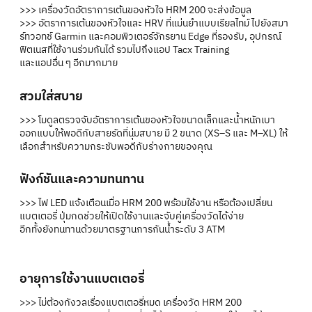
>>> เครื่องวัดอัตราการเต้นของหัวใจ HRM 200 จะส่งข้อมูล
>>> อัตราการเต้นของหัวใจและ HRV ที่แม่นยำแบบเรียลไทม์ ไปยังสมา
ร์ทวอทช์ Garmin และคอมพิวเตอร์จักรยาน Edge ที่รองรับ, อุปกรณ์
ฟิตเนสที่ใช้งานร่วมกันได้ รวมไปถึงแอป Tacx Training
และแอปอื่น ๆ อีกมากมาย
สวมใส่สบาย
>>> โมดูลตรวจจับอัตราการเต้นของหัวใจขนาดเล็กและน้ำหนักเบา
ออกแบบให้พอดีกับสายรัดที่นุ่มสบาย มี 2 ขนาด (XS–S และ M–XL) ให้
เลือกสำหรับความกระชับพอดีกับร่างกายของคุณ
ฟังก์ชันและความทนทาน
>>> ไฟ LED แจ้งเตือนเมื่อ HRM 200 พร้อมใช้งาน หรือต้องเปลี่ยน
แบตเตอรี่ ปุ่มกดช่วยให้เปิดใช้งานและจับคู่เครื่องวัดได้ง่าย
อีกทั้งยังทนทานด้วยมาตรฐานการกันน้ำระดับ 3 ATM
อายุการใช้งานแบตเตอรี่
>>> ไม่ต้องกังวลเรื่องแบตเตอรี่หมด เครื่องวัด HRM 200